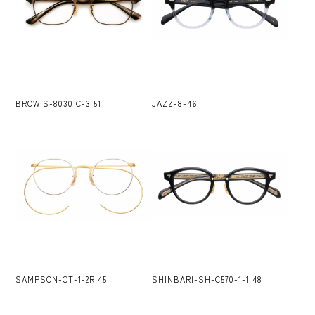
HOME
BROW S-8030 C-3 51
JAZZ-8-46
BRIDAL
JEWELRY
WATCH
EYEWEAR
LINE
SAMPSON-CT-1-2R 45
SHINBARI-SH-C570-1-1 48
NEWS
BLOG
ACCESS
COMPANY