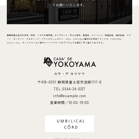
りお願いいたします。
静岡県富士宮市の宝石・時計・メガネの専門店。ダイアモンド～希少な色石、黒真珠、スイート10、結婚指輪、婚約指輪、マリ
ッジ・エンゲージ・ウエディング・ブライダルジュエリー、ORIS、SEIKOなど国内外の時計ブランドや、TOMFORD、
GUCCI、Dior、ティファニーなど海外スーパーブランドのアイウェアも幅広く取り揃えております。
カサ・デ ヨコヤマ
〒418-0051 静岡県富士宮市淀師1117-8
TEL.0544-24-0227
info@example.com
営業時間／10:00-19:00